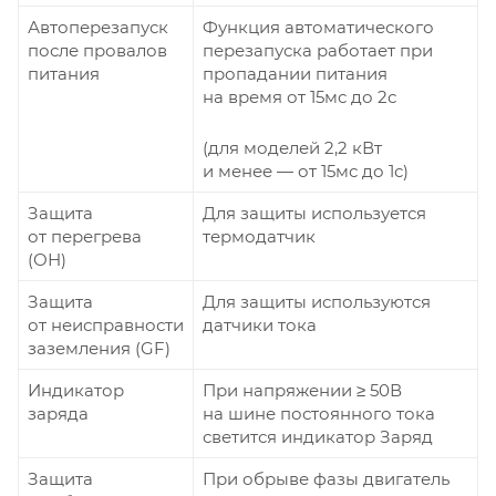
Автоперезапуск
Функция автоматического
после провалов
перезапуска работает при
питания
пропадании питания
на время от 15мс до 2с
(для моделей 2,2 кВт
и менее — от 15мс до 1с)
Защита
Для защиты используется
от перегрева
термодатчик
(ОН)
Защита
Для защиты используются
от неисправности
датчики тока
заземления (GF)
Индикатор
При напряжении ≥ 50В
заряда
на шине постоянного тока
светится индикатор Заряд
Защита
При обрыве фазы двигатель