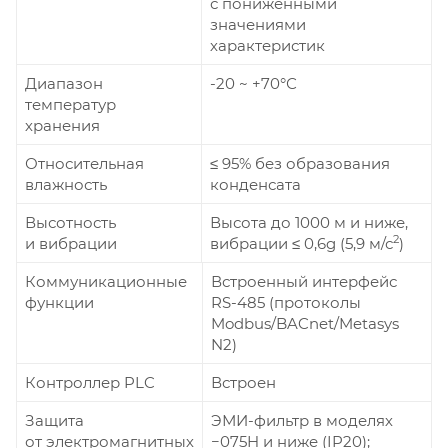
с пониженными
значениями
характеристик
Диапазон
-20 ~ +70°С
температур
хранения
Относительная
≤ 95% без образования
влажность
конденсата
Высотность
Высота до 1000 м и ниже,
2
и вибрации
вибрации ≤ 0,6g (5,9 м/с
)
Коммуникационные
Встроенный интерфейс
функции
RS-485 (протоколы
Modbus/BACnet/Metasys
N2)
Контроллер PLC
Встроен
Защита
ЭМИ-фильтр в моделях
от электромагнитных
−075H и ниже (IP20);