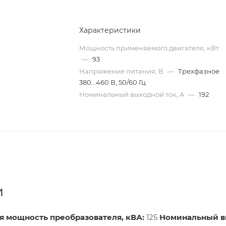
Характеристики
Мощность применяемого двигателя, кВт
—
93
Напряжение питания, В
—
Трехфазное
380...460 В, 50/60 Гц
Номинальный выходной ток, A
—
192
и
я мощность преобразователя, кВА:
125
Номинальный 