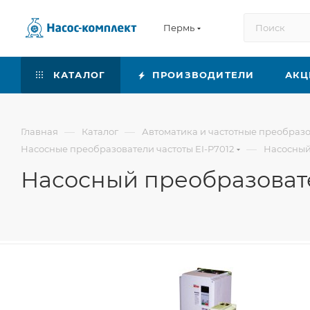
Пермь
КАТАЛОГ
ПРОИЗВОДИТЕЛИ
АКЦ
—
—
Главная
Каталог
Автоматика и частотные преобраз
—
Насосные преобразователи частоты EI-P7012
Насосный
Насосный преобразовате