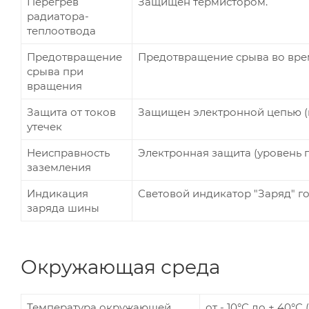
Перегрев
Защищен термистором.
радиатора-
теплоотвода
Предотвращение
Предотвращение срыва во врем
срыва при
вращения
Защита от токов
Защищен электронной цепью (
утечек
Неисправность
Электронная защита (уровень 
заземления
Индикация
Световой индикатор "Заряд" го
заряда шины
Окружающая среда
Температура окружающей
от - 10°С до + 40°С