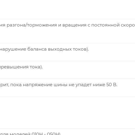
я разгона/торможения и вращения с постоянной скоро
нарушение баланса выходных токов).
превышения тока).
рит, пока напряжение шины не упадет ниже 50 В.
 (для моделей 010Н - 050Н).