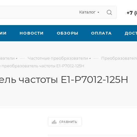
Каталог
+7 (
ИИ
НОВОСТИ
ОБЗОРЫ
ОПЛАТА
ДОС
—
—
ователи
Частотные преобразователи
Преобразователи
 преобразователь частоты E1-P7012-125H
ль частоты E1-P7012-125H
СРАВНИТЬ