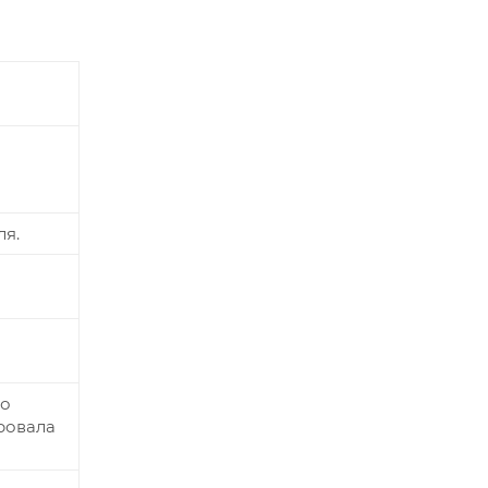
ля.
но
ровала