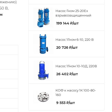
ряжению)
60 В,
Насос Гном 25-20Ex
мм
взрывозащищенный
199 144
₽
/шт
Насос 1Гном 6-10, 220 В
20 726
₽
/шт
Насос 1Гном 10-10Д, 220В
26 402
₽
/шт
КОФ к насосу 1К 100-80-
160
9 553
₽
/шт