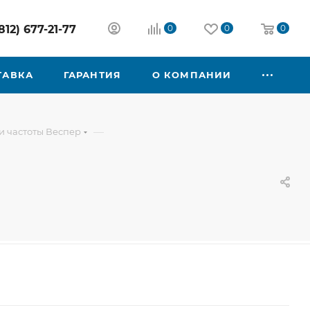
812) 677-21-77
0
0
0
ТАВКА
ГАРАНТИЯ
О КОМПАНИИ
—
 частоты Веспер