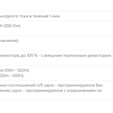
ходного тока в течение 1 мин.
А (250 Ом).
значения).
резистора; до 100 % - с внешним тормозным резистором.
й 010Н - 020Н).
25Н - 450Н).
ных соотношений U/f; одно - программируемое без
ению; одно - программируемое с ограничением по