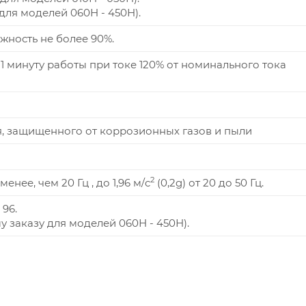
 (для моделей 060Н - 450Н).
жность не более 90%.
1 минуту работы при токе 120% от номинального тока
, защищенного от коррозионных газов и пыли
2
менее, чем 20 Гц , до 1,96 м/c
(0,2g) от 20 до 50 Гц.
 96.
у заказу для моделей 060Н - 450Н).