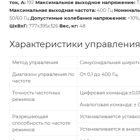
ток, А:
192
Максимальное выходное напряжение:
Т
Максимальная выходная частота:
400 Гц
Номиналь
50/60 Гц
Допустимые колебания напряжения:
+10%,
ШхВхГ:
777х395х326
Вес, кг:
48
Характеристики управлени
Метод управления
Синусоидальная широтн
Диапазон управления по
От 0,1 до 400 Гц.
частоте
Точность частотных
Цифровая команда:±0,01% 
режимов
Аналоговая команда: ± 0,
Разрешающая
Устанавливается уставко
способность по частоте
Устанавливается в анало
режимов