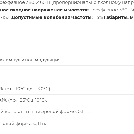
рехфазное 380...460 В (пропорционально входному нап
ное входное напряжение и частота:
Трехфазное 380...4
 -15%
Допустимые колебания частоты:
±5%
Габариты, 
я
о-импульсная модуляция.
(от - 10°С до + 40°С).
1% (при 25°С ± 10°С).
й константы в цифровой форме: 0,1 Гц.
говой форме: 0,1 Гц.