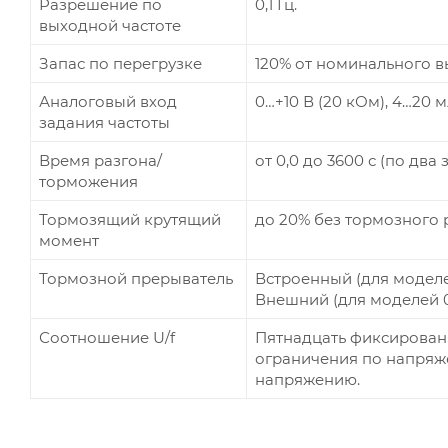
Разрешение по
0,1 Гц.
выходной частоте
Запас по перегрузке
120% от номинального вы
Аналоговый вход
0…+10 В (20 кОм), 4…20 м
задания частоты
Время разгона/
от 0,0 до 3600 с (по два 
торможения
Тормозящий крутящий
до 20% без тормозного 
момент
Тормозной прерыватель
Встроенный (для моделе
Внешний (для моделей 0
Соотношение U/f
Пятнадцать фиксирован
ограничения по напряж
напряжению.