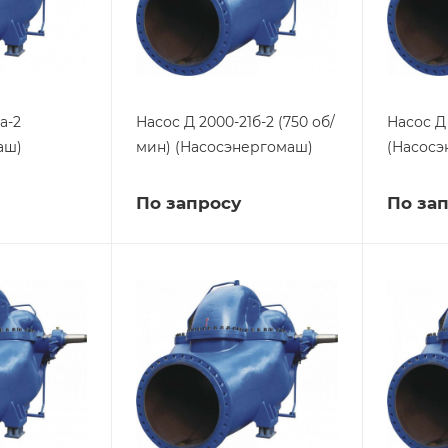
а-2
Насос Д 2000-21б-2 (750 об/
Насос Д
аш)
мин) (Насосэнергомаш)
(Насосэ
По запросу
По за