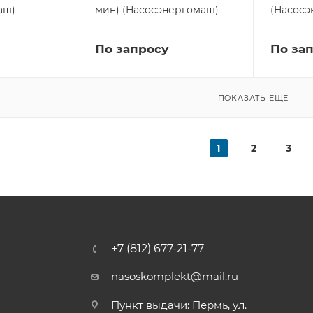
аш)
мин) (Насосэнергомаш)
(Насосэ
По запросу
По за
ПОКАЗАТЬ ЕЩЕ
1
2
3
+7 (812) 677-21-77
nasoskomplekt@mail.ru
Пункт выдачи: Пермь, ул.