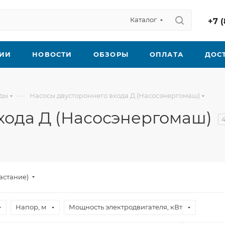
Каталог
+7 (
ИИ
НОВОСТИ
ОБЗОРЫ
ОПЛАТА
ДОС
—
оды
Насосы двустороннего входа Д (Насосэнергомаш)
хода Д (Насосэнергомаш)
астание)
Напор, м
Мощность электродвигателя, кВт