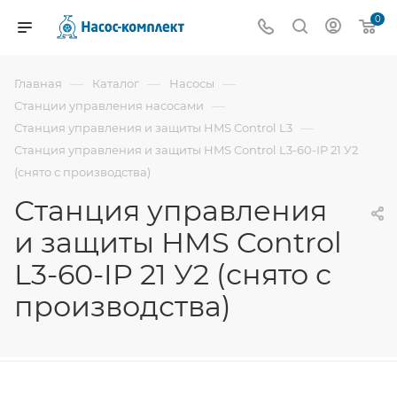
0
—
—
—
Главная
Каталог
Насосы
—
Станции управления насосами
—
Станция управления и защиты HMS Control L3
Станция управления и защиты HMS Control L3-60-IP 21 У2
(снято с производства)
Станция управления
и защиты HMS Control
L3-60-IP 21 У2 (снято с
производства)