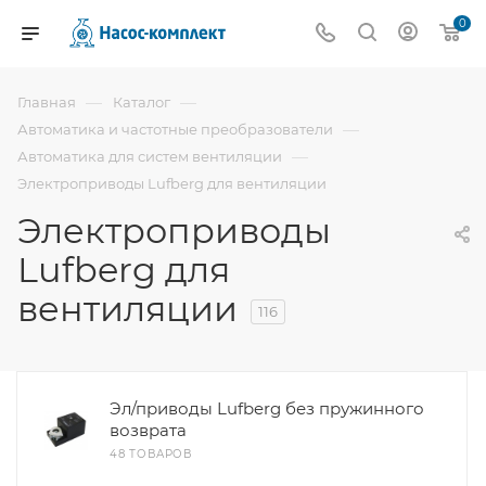
0
—
—
Главная
Каталог
—
Автоматика и частотные преобразователи
—
Автоматика для систем вентиляции
Электроприводы Lufberg для вентиляции
Электроприводы
Lufberg для
вентиляции
116
Эл/приводы Lufberg без пружинного
возврата
48 ТОВАРОВ