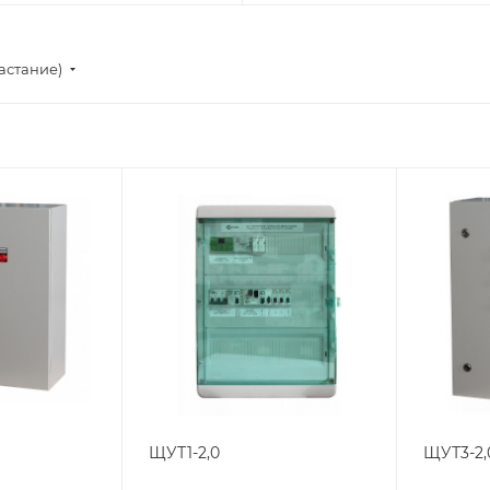
астание)
ЩУТ1-2,0
ЩУТ3-2,