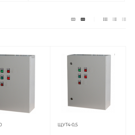
0
ЩУТ4-0,5