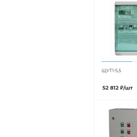
ЩУТ1-5,5
52 812
₽
/шт