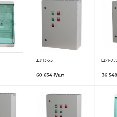
ЩУТ3-5,5
ЩУ1-0,75
60 634
₽
/шт
36 54