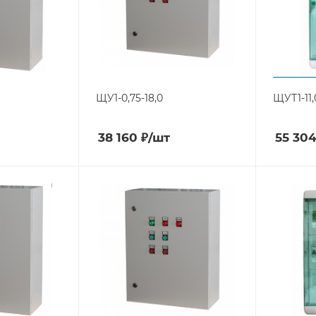
ЩУ1-0,75-18,0
ЩУТ1-11,
38 160
₽
/шт
55 30