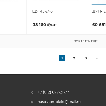
ЩУ1-1,5-24,0
ЩУТ1-15
38 160
₽
/шт
60 681
ПОКАЗАТЬ ЕЩЕ
1
2
3
+7 (812) 677-21-77
nasoskomplekt@mail.ru