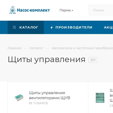
Пермь
КАТАЛОГ
ПРОИЗВОДИТЕЛИ
АКЦ
—
—
Главная
Каталог
Автоматика и частотные преобраз
Щиты управления
201
Щ
Щиты управления
в
вентиляторами ЩУВ
Щ
85 ТОВАРОВ
2