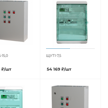
-15,0
ЩУТ1-7,5
8
₽
/шт
54 169
₽
/шт