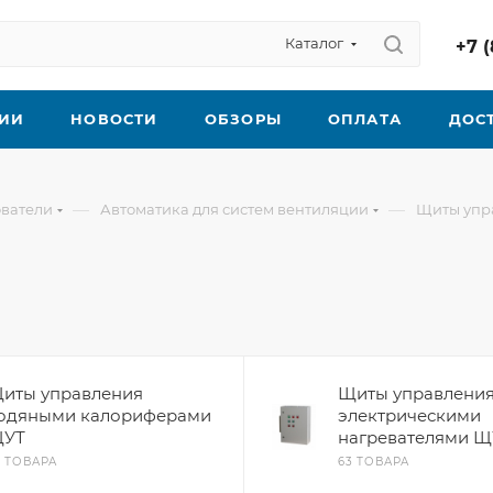
Каталог
+7 (
ИИ
НОВОСТИ
ОБЗОРЫ
ОПЛАТА
ДОС
—
—
ователи
Автоматика для систем вентиляции
Щиты упр
иты управления
Щиты управлени
одяными калориферами
электрическими
УТ
нагревателями Щ
3 ТОВАРА
63 ТОВАРА