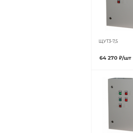
ЩУТ3-7,5
64 270
₽
/шт