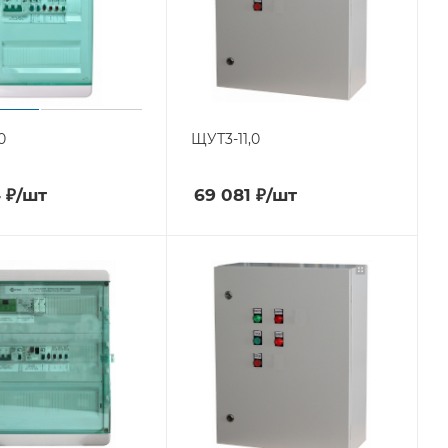
0
ЩУТ3-11,0
4
₽
/шт
69 081
₽
/шт