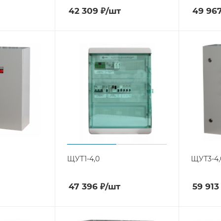
42 309
₽
/шт
49 96
ЩУТ1-4,0
ЩУТ3-4,
47 396
₽
/шт
59 913