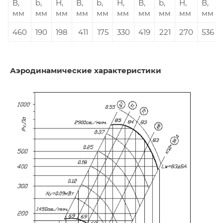
В,
b,
Н,
В,
b,
Н,
В,
b,
Н,
В,
мм
мм
мм
мм
мм
мм
мм
мм
мм
мм
460
190
198
411
175
330
419
221
270
536
Аэродинамические характеристики