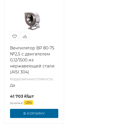
Вентилятор ВР 80-75
№2,5 с двигателем
0,12/1500 из
нержавеющей стали
(AISI 304)
Коррозионностойкость:
Да
41 703
₽
/шт
-
25
%
55 604
₽
В КОРЗИНУ