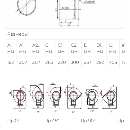
Размеры
А,
А1,
А2,
С,
С1,
С2,
D,
D1,
L,
а1,
мм
мм
мм
мм
мм
мм
мм
мм
мм
мм
162
207
207
265
220
300
257
292
705
175
Пр 0°
Пр 45°
Пр 90°
Пр 13