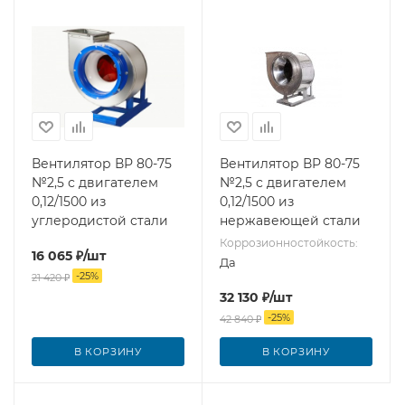
Вентилятор ВР 80-75
Вентилятор ВР 80-75
№2,5 с двигателем
№2,5 с двигателем
0,12/1500 из
0,12/1500 из
углеродистой стали
нержавеющей стали
Коррозионностойкость:
16 065
₽
/шт
Да
-
25
%
21 420
₽
32 130
₽
/шт
-
25
%
42 840
₽
В КОРЗИНУ
В КОРЗИНУ