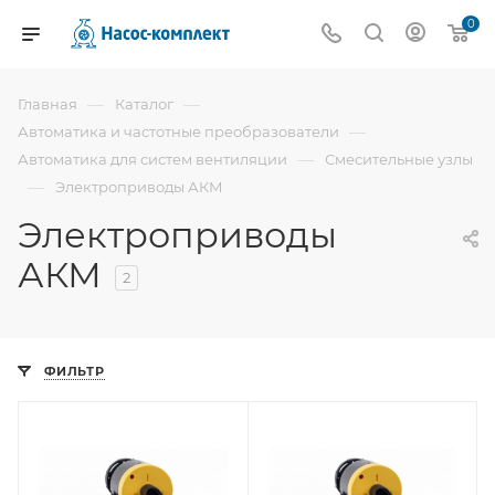
0
—
—
Главная
Каталог
—
Автоматика и частотные преобразователи
—
Автоматика для систем вентиляции
Смесительные узлы
—
Электроприводы АКМ
Электроприводы
АКМ
2
ФИЛЬТР