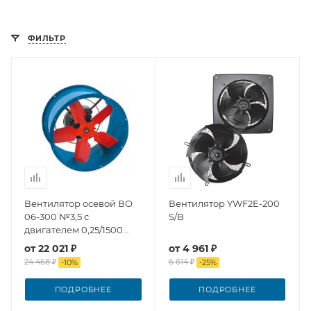
ФИЛЬТР
Вентилятор осевой ВО
Вентилятор YWF2E-200
06-300 №3,5 с
S/B
двигателем 0,25/1500
Тепломаш
от
22 021 ₽
от
4 961 ₽
24 468 ₽
6 614 ₽
-
10
%
-
25
%
ПОДРОБНЕЕ
ПОДРОБНЕЕ