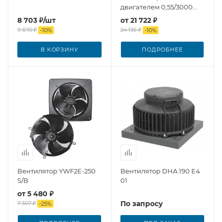
двигателем 0,55/3000
Тепломаш
8 703
₽
/шт
от
21 722 ₽
9 670
₽
24 136 ₽
-
10
%
-
10
%
В КОРЗИНУ
ПОДРОБНЕЕ
Вентилятор YWF2E-250
Вентилятор DHA 190 E4
S/B
01
от
5 480 ₽
По запросу
7 307 ₽
-
25
%