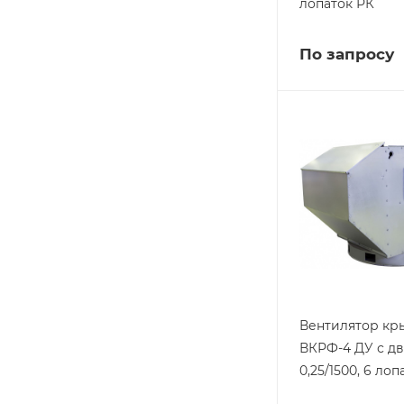
лопаток РК
По запросу
Вентилятор к
ВКРФ-4 ДУ с д
0,25/1500, 6 ло