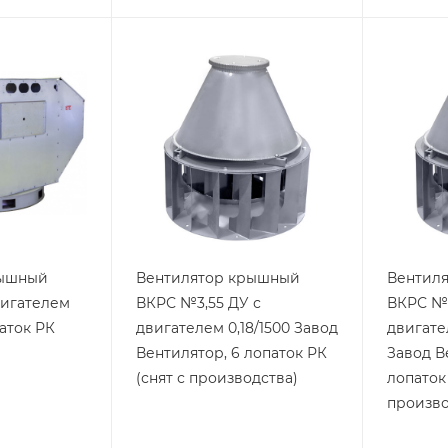
рышный
Вентилятор крышный
Вентил
вигателем
ВКРС №3,55 ДУ с
ВКРС №3
паток РК
двигателем 0,18/1500 Завод
двигате
Вентилятор, 6 лопаток РК
Завод В
(снят с производства)
лопаток 
произво