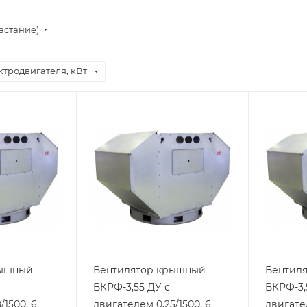
астание)
тродвигателя, кВт
рышный
Вентилятор крышный
Вентил
ВКРФ-3,55 ДУ с
ВКРФ-3,
/1500, 6
двигателем 0,25/1500, 6
двигател