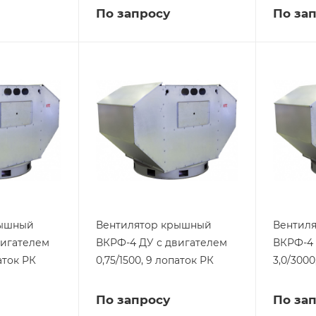
По запросу
По за
рышный
Вентилятор крышный
Вентил
вигателем
ВКРФ-4 ДУ с двигателем
ВКРФ-4 
паток РК
0,75/1500, 9 лопаток РК
3,0/3000
По запросу
По за