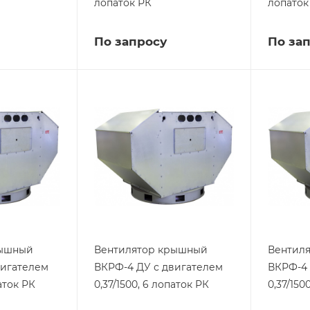
лопаток РК
лопаток
По запросу
По за
рышный
Вентилятор крышный
Вентил
вигателем
ВКРФ-4 ДУ с двигателем
ВКРФ-4 
паток РК
0,37/1500, 6 лопаток РК
0,37/150